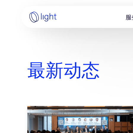
跳
至
服
内
主
容
页
最新动态